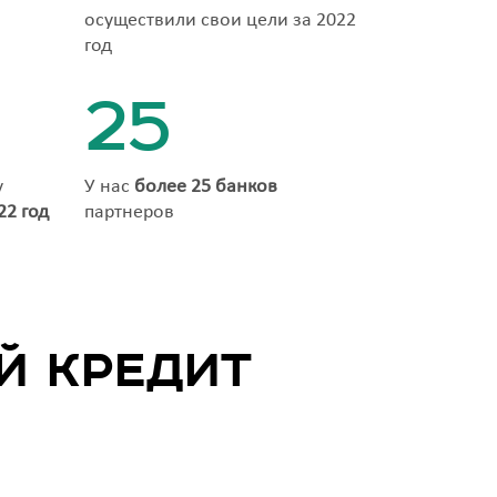
осуществили свои цели за 2022
год
25
у
У нас
более 25 банков
22 год
партнеров
й кредит