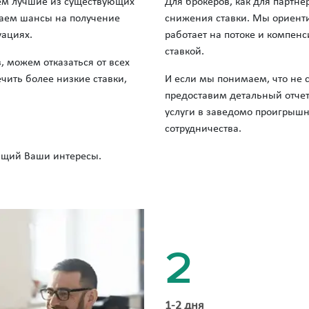
ем лучшие из существующих
Для брокеров, как для партн
аем шансы на получение
снижения ставки. Мы ориентир
уациях.
работает на потоке и компен
ставкой.
можем отказаться от всех
чить более низкие ставки,
И если мы понимаем, что не 
предоставим детальный отчет
услуги в заведомо проигрыш
сотрудничества.
ющий Ваши интересы.
2
1-2 дня