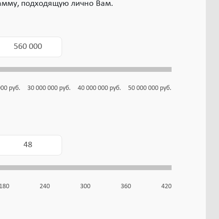
амму, подходящую лично Вам.
000
руб.
30 000 000
руб.
40 000 000
руб.
50 000 000
руб.
180
240
300
360
420