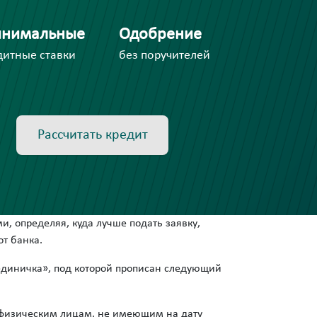
нимальные
Одобрение
дитные ставки
без поручителей
Рассчитать кредит
и, определяя, куда лучше подать заявку,
т банка.
единичка», под которой прописан следующий
) физическим лицам, не имеющим на дату