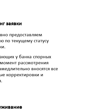
г заявки
вно предоставляем
 по текущему статусу
ки.
ающих у банка спорных
 момент рассмотрения
замедлительно вносятся все
ые корректировки и
.
уживание