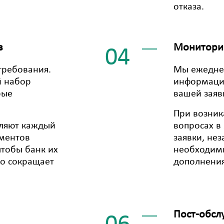
отказа.
в
Мониторин
04
требования.
Мы ежедне
й набор
информацию
рые
вашей заяв
При возник
оляют каждый
вопросах в
ументов
заявки, не
тобы банк их
необходим
но сокращает
дополнения
Пост-обсл