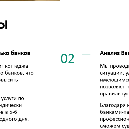
ы
лько банков
Анализ Ва
02
ог коттеджа
Мы провод
ко банков, что
ситуации, 
овысить
имеющимся
позволяет 
правильную
услуги по
идически
Благодаря 
в в 5-6
банками-п
одного дня.
профессио
сможем сущ