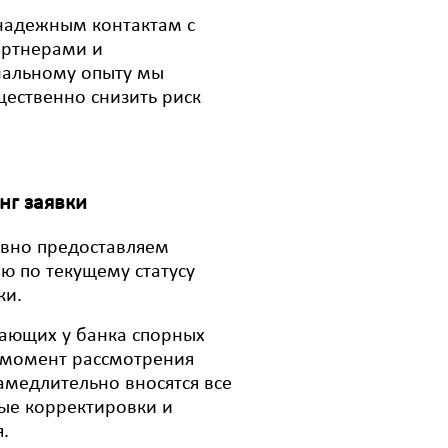
надежным контактам с
артнерами и
нальному опыту мы
ественно снизить риск
г заявки
вно предоставляем
 по текущему статусу
ки.
ающих у банка спорных
 момент рассмотрения
замедлительно вносятся все
ые корректировки и
.