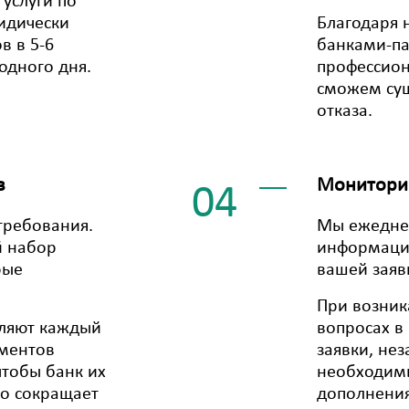
услуги по
идически
Благодаря 
в в 5-6
банками-п
одного дня.
профессио
сможем сущ
отказа.
в
Мониторин
04
требования.
Мы ежедне
й набор
информацию
рые
вашей заяв
При возник
оляют каждый
вопросах в
ументов
заявки, не
тобы банк их
необходим
но сокращает
дополнения