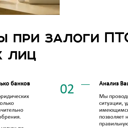
ы при залоги ПТ
 лиц
лько банков
Анализ Ва
02
юридических
Мы провод
колько
ситуации, 
ачительно
имеющимся
обрения.
позволяет 
правильную