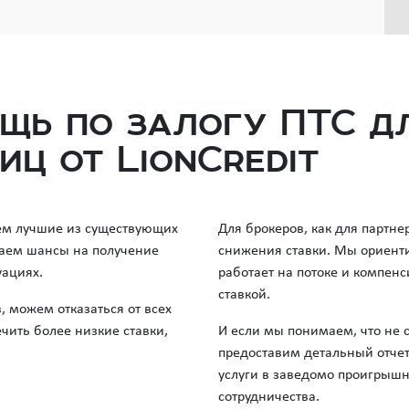
щь по залогу ПТС д
ц от LionCredit
ем лучшие из существующих
Для брокеров, как для партн
аем шансы на получение
снижения ставки. Мы ориентир
уациях.
работает на потоке и компен
ставкой.
можем отказаться от всех
чить более низкие ставки,
И если мы понимаем, что не 
предоставим детальный отчет
услуги в заведомо проигрыш
сотрудничества.